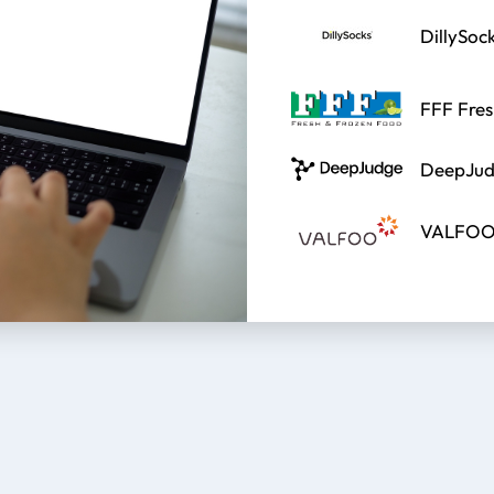
DillySoc
FFF Fres
DeepJud
VALFOO 