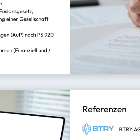
n,
Fusionsgesetz,
ng einer Gesellschaft
ngen (AuP) nach PS 920
men (Finanziell und /
Referenzen
BTRY AG